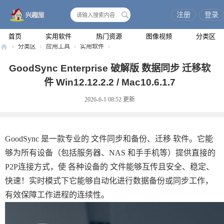
注册
登录
搜
索
首页
实用软件
热门资源
图像视频
分类区
»
分类区
›
应用工具
›
实用软件
›
兴
GoodSync Enterprise 破解版 数据同步 迁移软
趣
件 Win12.12.2.2 / Mac10.6.1.7
屋
2026-6-1 08:52
更新
GoodSync 是一款专业的 文件同步和备份、迁移 软件。它能
够为所有设备（包括服务器、NAS 和手手机等）提供直接的
P2P连接方式，使 各种设备的 文件能够互传且安全、稳定、
快速！实时模式下它能够自动化进行数据备份或同步工作，
有效保障工作进程的连续性。