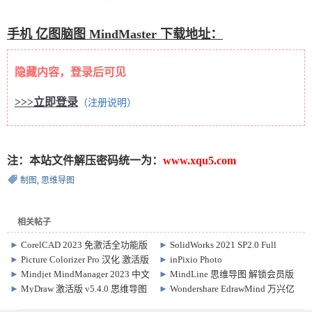
手机 亿图脑图 MindMaster 下载地址：
隐藏内容，登录后可见
>>>立即登录
（注册说明）
注：本站文件解压密码统一为：
www.xqu5.com
制图
,
思维导图
相关帖子
►
CorelCAD 2023 免激活全功能版
►
SolidWorks 2021 SP2.0 Full
v22.3.1.4090
Premium X64 激活版
►
Picture Colorizer Pro 汉化 激活版
►
inPixio Photo
v2.4.0 黑白照智能上色软件
Studio/Maximizer/Focus 11 汉化注
►
Mindjet MindManager 2023 中文
►
MindLine 思维导图 解锁会员版
册专业版
授权版 Win23.1.240 / Mac13.1.115
v9.4.0 手机思维导图软件
►
MyDraw 激活版 v5.4.0 思维导图
►
Wondershare EdrawMind 万兴亿
软件
图脑图破解版 v10.7.2.204