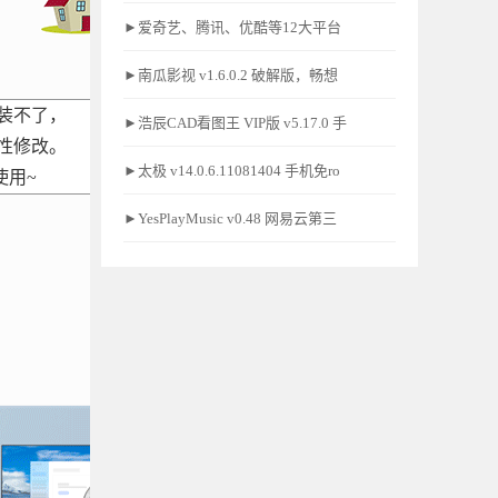
►爱奇艺、腾讯、优酷等12大平台
►南瓜影视 v1.6.0.2 破解版，畅想
装不了，
►浩辰CAD看图王 VIP版 v5.17.0 手
性修改。
►太极 v14.0.6.11081404 手机免ro
使用~
►YesPlayMusic v0.48 网易云第三