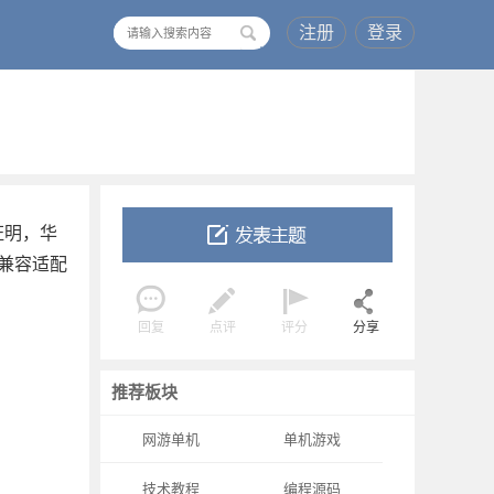
注册
登录
搜
索
证明，华
，兼容适配
回复
点评
评分
分享
推荐板块
网游单机
单机游戏
技术教程
编程源码