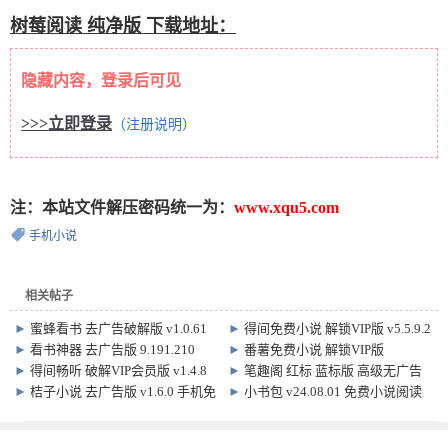
树莓阅读 纯净版 下载地址：
隐藏内容，登录后可见
>>>立即登录
（注册说明）
注：本站文件解压密码统一为：
www.xqu5.com
手机小说
相关帖子
►
蜜蜂看书 去广告破解版 v1.0.61
►
得间免费小说 解锁VIP版 v5.5.9.2
►
看书神器 去广告版 9.191.210
►
番薯免费小说 解锁VIP版
v3.00.89.001
►
得间畅听 破解VIP会员版 v1.4.8
►
笔趣阁 红标 蓝标版 高级无广告
版 v5.3.0
►
桔子小说 去广告版 v1.6.0 手机免
►
小书包 v24.08.01 免费小说阅读
费小说阅读软件
下载软件