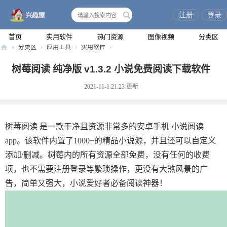
注册
登录
搜
索
首页
实用软件
热门资源
图像视频
分类区
»
分类区
›
应用工具
›
实用软件
›
兴
树莓阅读 纯净版 v1.3.2 小说免费阅读下载软件
趣
2021-11-1 21:23
更新
屋
树莓阅读 是一款干净且资源非常多的安卓手机 小说阅读
app。该软件内置了1000+的精品小说源，并且还可以自定义
添加/删减。树莓内的所有资源全部免费，没有任何的收费
项，也不需要注册登录等繁琐操作，更没有大煞风景的广
告，简单又强大，小说爱好者必备阅读神器！