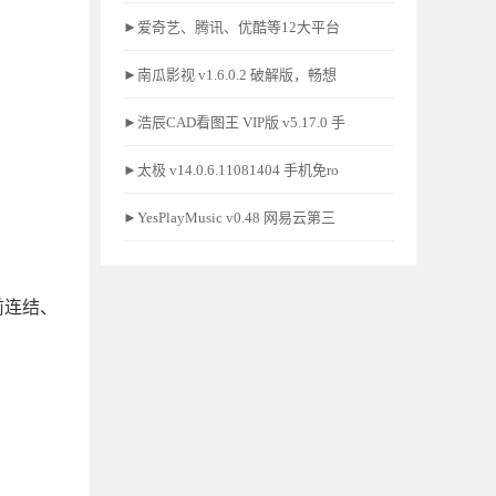
►爱奇艺、腾讯、优酷等12大平台
►南瓜影视 v1.6.0.2 破解版，畅想
►浩辰CAD看图王 VIP版 v5.17.0 手
►太极 v14.0.6.11081404 手机免ro
►YesPlayMusic v0.48 网易云第三
前连结、