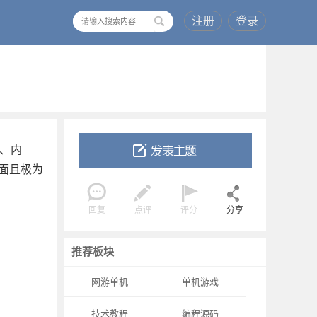
注册
登录
搜
索
卡、内
全面且极为
回复
点评
评分
分享
推荐板块
网游单机
单机游戏
技术教程
编程源码