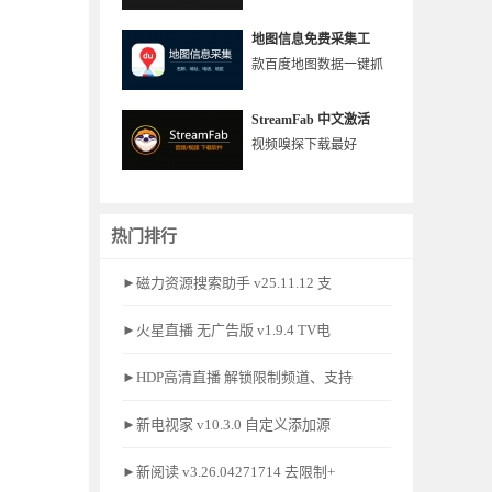
地图信息免费采集工
款百度地图数据一键抓
StreamFab 中文激活
视频嗅探下载最好
热门排行
►磁力资源搜索助手 v25.11.12 支
►火星直播 无广告版 v1.9.4 TV电
►HDP高清直播 解锁限制频道、支持
►新电视家 v10.3.0 自定义添加源
►新阅读 v3.26.04271714 去限制+