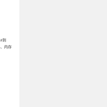
S#到
R）、内存