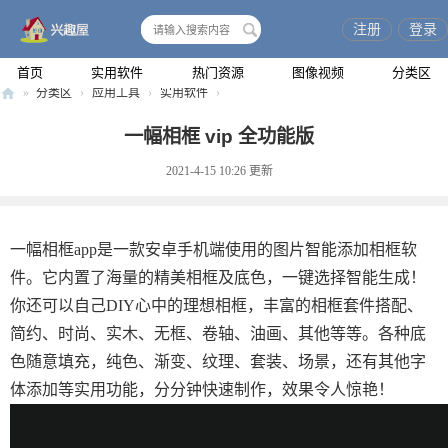
注册
登录
搜
索
首页
实用软件
热门资源
图像视频
分类区
»
分类区
›
应用工具
›
实用软件
›
兴
一幅相框 vip 全功能版
趣
2021-4-15 10:26
更新
屋
一幅相框app是一款安卓手机端使用的图片智能添加相框软
件。它内置了海量的精美相框及底色，一键选择智能生成！
你还可以自己DIY心中的理想相框，丰富的相框套件搭配、
简约、时尚、实木、无框、卷轴、油画、其他等等。各种底
色随意填充，纯色、渐变、纹理、套装、场景，还有其他字
体添加等实用功能，分分钟快速制作，效果令人惊艳！