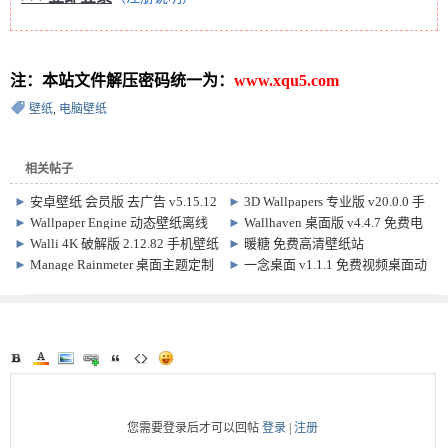
注：本站文件解压密码统一为：
www.xqu5.com
壁纸
,
电脑壁纸
相关帖子
►
安卓壁纸 会员版 去广告 v5.15.12
►
3D Wallpapers 专业版 v20.0.0 手
机4D壁纸软件
►
Wallpaper Engine 动态壁纸离线
►
Wallhaven 桌面版 v4.4.7 免费电
版 v26.6.4.0
脑壁纸软件
►
Walli 4K 破解版 2.12.82 手机壁纸
►
暖糖 免费高清壁纸站
软件
►
Manage Rainmeter 桌面主题定制
►
一念桌面 v1.1.1 免费视频桌面动
软件 v4.5.23.3836 + 皮肤skins
态壁纸软件
您需要登录后才可以回帖
登录
|
注册