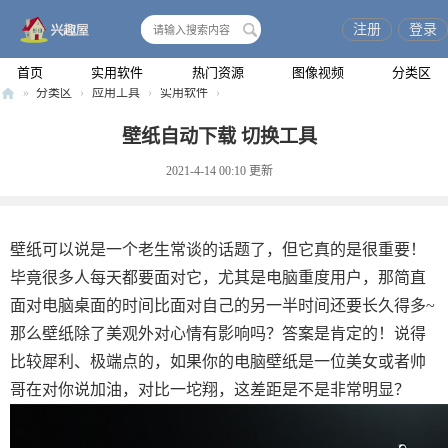
注册
登录
搜
索
首页
实用软件
热门资源
图像视频
分类区
»
分类区
›
应用工具
›
实用软件
›
兴
壁纸自动下载 切换工具
趣
2021-4-14 00:10
更新
屋
壁纸可以说是一个老生常谈的话题了，但它真的是很重要！
毕竟很多人每天都要面对它，尤其是电脑重度用户，那简直
面对电脑桌面的时间比面对自己的另一半时间还要长久得多~
那么壁纸除了美观外对心情有影响吗？答案是肯定的！说得
比较犀利、极端点的，如果你的电脑壁纸是一位美女或者帅
哥在对你说加油，对比一坨翔，这差距是不是非常明显？