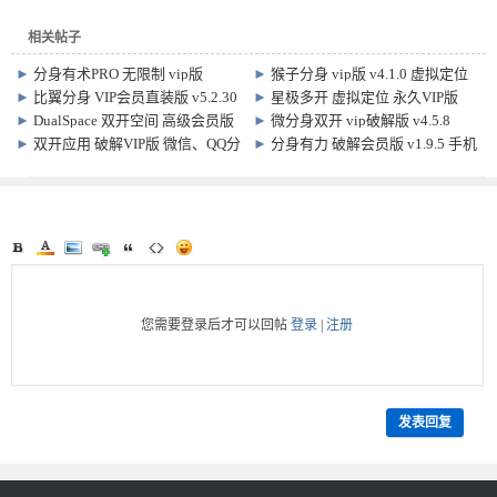
相关帖子
►
分身有术PRO 无限制 vip版
►
猴子分身 vip版 v4.1.0 虚拟定位
v3.55.0 插件2.4.0
参数伪装 引擎v2.8
►
比翼分身 VIP会员直装版 v5.2.30
►
星极多开 虚拟定位 永久VIP版
v3.3.1 支持参数伪装
►
DualSpace 双开空间 高级会员版
►
微分身双开 vip破解版 v4.5.8
5.0.3 / Pro 3.1.4
►
双开应用 破解VIP版 微信、QQ分
►
分身有力 破解会员版 v1.9.5 手机
身软件
软件分身 虚拟定位 参数伪装
您需要登录后才可以回帖
登录
|
注册
发表回复