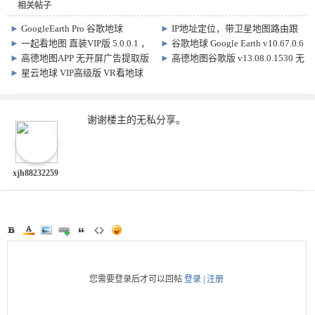
相关帖子
►
GoogleEarth Pro 谷歌地球
►
IP地址定位，带卫星地图路由跟
7.3.7.1155
踪软件
►
一起看地图 直装VIP版 5.0.0.1 ，
►
谷歌地球 Google Earth v10.67.0.6
超级地图软件
手机版
►
高德地图APP 无开屏广告提取版
►
高德地图谷歌版 v13.08.0.1530 无
12.10.61.3021 /修改版 16.18.0.1141
开屏广告
►
星云地球 VIP高级版 VR看地球
谢谢楼主的无私分享。
xjh88232259
您需要登录后才可以回帖
登录
|
注册