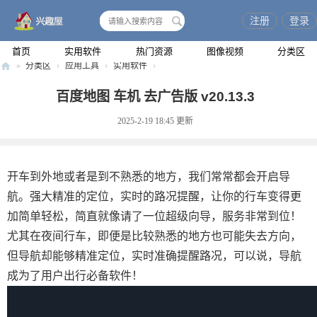
注册
登录
搜
索
首页
实用软件
热门资源
图像视频
分类区
»
分类区
›
应用工具
›
实用软件
›
兴
百度地图 车机 去广告版 v20.13.3
趣
2025-2-19 18:45
更新
屋
开车到外地或者是到不熟悉的地方，我们常常都会开启导
航。强大精准的定位，实时的路况提醒，让你的行车变得更
加简单轻松，简直就像请了一位超级向导，服务非常到位！
尤其在夜间行车，即便是比较熟悉的地方也可能失去方向，
但导航却能够精准定位，实时准确提醒路况，可以说，导航
成为了用户出行必备软件！