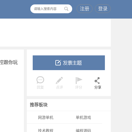
注册
登录
搜
索
控跟你玩
！
回复
点评
评分
分享
推荐板块
网游单机
单机游戏
技术教程
编程源码