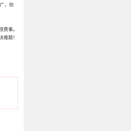
够广，你
很费事。
决难题！