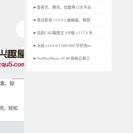
►爱奇艺、腾讯、优酷等12大平台
►南瓜影视 v1.6.0.2 破解版，畅想
►浩辰CAD看图王 VIP版 v5.17.0 手
►太极 v14.0.6.11081404 手机免ro
►YesPlayMusic v0.48 网易云第三
顶盒、投
把，轻松