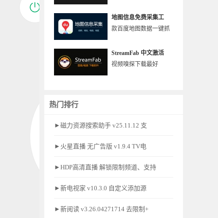
地图信息免费采集工
款百度地图数据一键抓
StreamFab 中文激活
视频嗅探下载最好
热门排行
►磁力资源搜索助手 v25.11.12 支
►火星直播 无广告版 v1.9.4 TV电
►HDP高清直播 解锁限制频道、支持
►新电视家 v10.3.0 自定义添加源
►新阅读 v3.26.04271714 去限制+