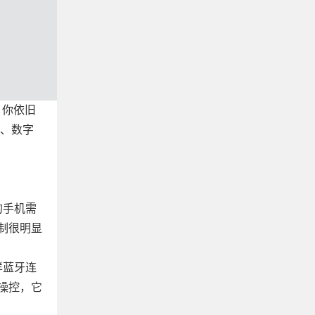
，你依旧
面、数字
的手机需
制很明显
样蓝牙连
操控，它