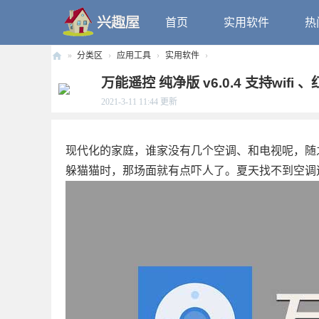
首页
实用软件
热
»
分类区
›
应用工具
›
实用软件
›
兴
万能遥控 纯净版 v6.0.4 支持wifi
趣
2021-3-11 11:44
更新
屋
现代化的家庭，谁家没有几个空调、和电视呢，随
躲猫猫时，那场面就有点吓人了。夏天找不到空调