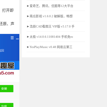
►爱奇艺、腾讯、优酷等12大平台
，打开即
►南瓜影视 v1.6.0.2 破解版，畅想
还原、声
►浩辰CAD看图王 VIP版 v5.17.0 手
►太极 v14.0.6.11081404 手机免ro
►YesPlayMusic v0.48 网易云第三