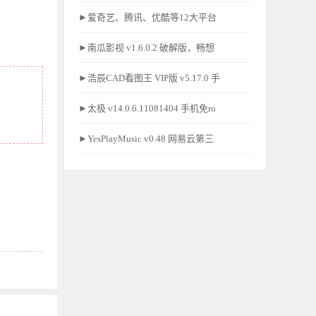
►爱奇艺、腾讯、优酷等12大平台
►南瓜影视 v1.6.0.2 破解版，畅想
►浩辰CAD看图王 VIP版 v5.17.0 手
►太极 v14.0.6.11081404 手机免ro
►YesPlayMusic v0.48 网易云第三