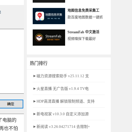
地图信息免费采集工
款百度地图数据一键抓
StreamFab 中文激活
视频嗅探下载最好
热门排行
►磁力资源搜索助手 v25.11.12 支
►火星直播 无广告版 v1.9.4 TV电
►HDP高清直播 解锁限制频道、支持
►新电视家 v10.3.0 自定义添加源
用了电脑的
►新阅读 v3.26.04271714 去限制+
下再也不怕