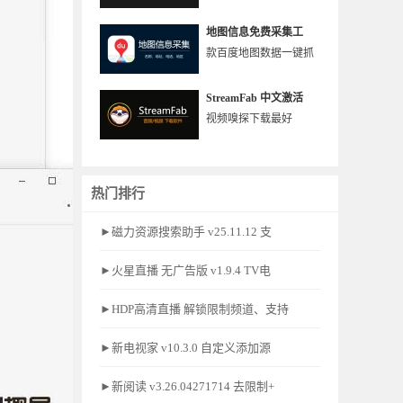
地图信息免费采集工
款百度地图数据一键抓
StreamFab 中文激活
视频嗅探下载最好
热门排行
►磁力资源搜索助手 v25.11.12 支
►火星直播 无广告版 v1.9.4 TV电
►HDP高清直播 解锁限制频道、支持
►新电视家 v10.3.0 自定义添加源
►新阅读 v3.26.04271714 去限制+