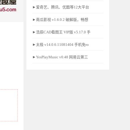
►爱奇艺、腾讯、优酷等12大平台
►南瓜影视 v1.6.0.2 破解版，畅想
►浩辰CAD看图王 VIP版 v5.17.0 手
►太极 v14.0.6.11081404 手机免ro
►YesPlayMusic v0.48 网易云第三