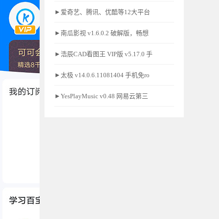
►爱奇艺、腾讯、优酷等12大平台
►南瓜影视 v1.6.0.2 破解版，畅想
►浩辰CAD看图王 VIP版 v5.17.0 手
►太极 v14.0.6.11081404 手机免ro
►YesPlayMusic v0.48 网易云第三