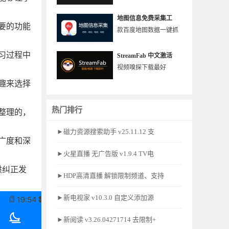
地图信息免费采集工
要的功能
款百度地图数据一键抓
习过程中
StreamFab 中文激活
视频嗅探下载最好
趣来选择
热门排行
整理的，
►磁力资源搜索助手 v25.11.12 支
广度和深
►火星直播 无广告版 v1.9.4 TV电
供纠正发
►HDP高清直播 解锁限制频道、支持
►新电视家 v10.3.0 自定义添加源
►新阅读 v3.26.04271714 去限制+