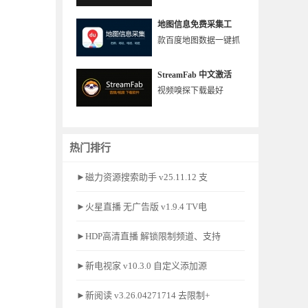
地图信息免费采集工
款百度地图数据一键抓
StreamFab 中文激活
视频嗅探下载最好
热门排行
►磁力资源搜索助手 v25.11.12 支
►火星直播 无广告版 v1.9.4 TV电
►HDP高清直播 解锁限制频道、支持
►新电视家 v10.3.0 自定义添加源
►新阅读 v3.26.04271714 去限制+