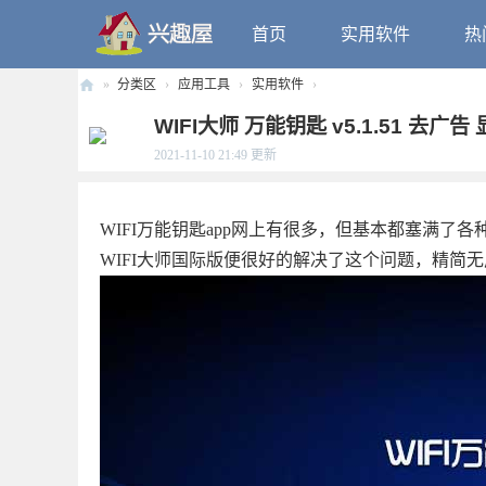
首页
实用软件
热
»
分类区
›
应用工具
›
实用软件
›
兴
WIFI大师 万能钥匙 v5.1.51 去广告
趣
2021-11-10 21:49
更新
屋
WIFI万能钥匙app网上有很多，但基本都塞满
WIFI大师国际版便很好的解决了这个问题，精简